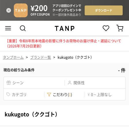
【重要】令和8年熊本地震の影響に伴うお荷物のお届け停止・遅延について
（2026年7月29日更新）
タンプホーム
>
ブランド一覧
>
kukugoto（ククゴト）
-
件
現在の絞り込み条件
シーン
関係性
カテゴリ
こだわり
(
1
)
¥
0 ~ 上限なし
kukugoto（ククゴト）