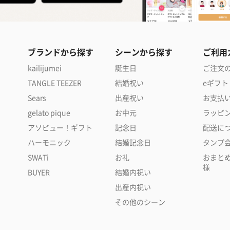
ブランドから探す
シーンから探す
ご利用
kailijumei
誕生日
ご注文
TANGLE TEEZER
結婚祝い
eギフト
Sears
出産祝い
お支払
gelato pique
お中元
ラッピ
アソビュー！ギフト
記念日
配送に
ハーモニック
結婚記念日
タンプ
SWATi
お礼
おまと
様
BUYER
結婚内祝い
出産内祝い
その他のシーン