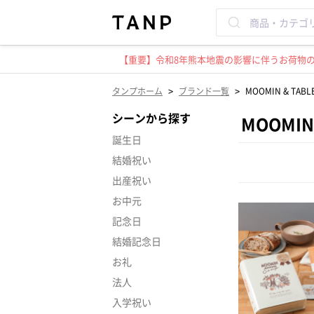
【重要】令和8年熊本地震の影響に伴うお荷物のお
>
>
タンプホーム
ブランド一覧
MOOMIN & T
シーンから探す
MOOMI
誕生日
結婚祝い
出産祝い
お中元
記念日
結婚記念日
お礼
法人
入学祝い