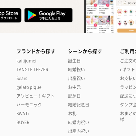
ブランドから探す
シーンから探す
ご利用
kailijumei
誕生日
ご注文
TANGLE TEEZER
結婚祝い
eギフト
Sears
出産祝い
お支払
gelato pique
お中元
ラッピ
アソビュー！ギフト
記念日
配送に
ハーモニック
結婚記念日
タンプ
SWATi
お礼
おまと
様
BUYER
結婚内祝い
出産内祝い