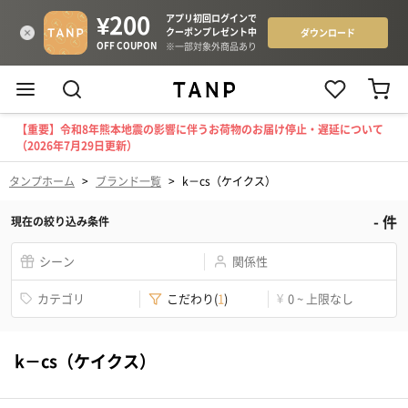
【重要】令和8年熊本地震の影響に伴うお荷物のお届け停止・遅延について
（2026年7月29日更新）
タンプホーム
>
ブランド一覧
>
k－cs（ケイクス）
-
件
現在の絞り込み条件
シーン
関係性
カテゴリ
こだわり
(
1
)
¥
0 ~ 上限なし
k－cs（ケイクス）