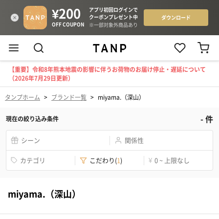
【重要】令和8年熊本地震の影響に伴うお荷物のお届け停止・遅延について
（2026年7月29日更新）
タンプホーム
>
ブランド一覧
>
miyama.（深山）
-
件
現在の絞り込み条件
シーン
関係性
カテゴリ
こだわり
(
1
)
¥
0 ~ 上限なし
miyama.（深山）