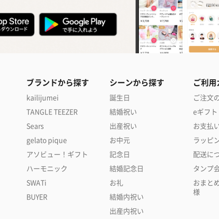
ブランドから探す
シーンから探す
ご利用
kailijumei
誕生日
ご注文
TANGLE TEEZER
結婚祝い
eギフト
Sears
出産祝い
お支払
gelato pique
お中元
ラッピ
アソビュー！ギフト
記念日
配送に
ハーモニック
結婚記念日
タンプ
SWATi
お礼
おまと
様
BUYER
結婚内祝い
出産内祝い