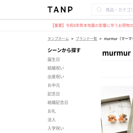
【重要】令和8年熊本地震の影響に伴うお荷物のお
>
>
タンプホーム
ブランド一覧
murmur（マー
シーンから探す
murmu
誕生日
結婚祝い
出産祝い
お中元
記念日
結婚記念日
お礼
法人
入学祝い