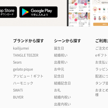
ブランドから探す
シーンから探す
ご利用
kailijumei
誕生日
ご注文
TANGLE TEEZER
結婚祝い
eギフト
Sears
出産祝い
お支払
gelato pique
お中元
ラッピ
アソビュー！ギフト
記念日
配送に
ハーモニック
結婚記念日
タンプ
SWATi
お礼
おまと
様
BUYER
結婚内祝い
出産内祝い