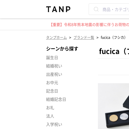
【重要】令和8年熊本地震の影響に伴うお荷物のお
>
>
タンプホーム
ブランド一覧
fucica（フシカ）
シーンから探す
fucic
誕生日
結婚祝い
出産祝い
お中元
記念日
結婚記念日
お礼
法人
入学祝い