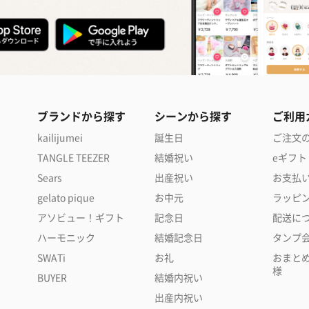
ブランドから探す
シーンから探す
ご利用
kailijumei
誕生日
ご注文
TANGLE TEEZER
結婚祝い
eギフト
Sears
出産祝い
お支払
gelato pique
お中元
ラッピ
アソビュー！ギフト
記念日
配送に
ハーモニック
結婚記念日
タンプ
SWATi
お礼
おまと
様
BUYER
結婚内祝い
出産内祝い