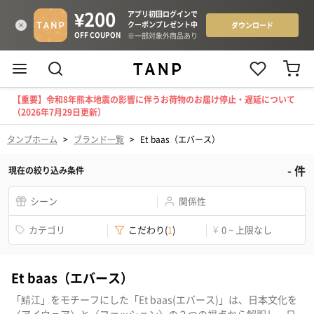
【重要】令和8年熊本地震の影響に伴うお荷物のお届け停止・遅延について
（2026年7月29日更新）
タンプホーム
>
ブランド一覧
>
Et baas（エバース）
-
件
現在の絞り込み条件
シーン
関係性
カテゴリ
こだわり
(
1
)
¥
0 ~ 上限なし
Et baas（エバース）
「鯖江」をモチーフにした「Et baas(エバース)」は、日本文化を