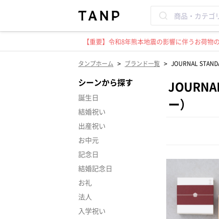
【重要】令和8年熊本地震の影響に伴うお荷物のお
>
>
タンプホーム
ブランド一覧
JOURNAL ST
シーンから探す
JOURN
誕生日
ー）
結婚祝い
出産祝い
お中元
記念日
結婚記念日
お礼
法人
入学祝い