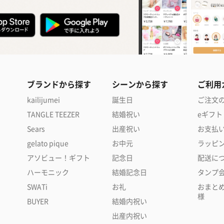
ブランドから探す
シーンから探す
ご利用
kailijumei
誕生日
ご注文
TANGLE TEEZER
結婚祝い
eギフト
Sears
出産祝い
お支払
gelato pique
お中元
ラッピ
アソビュー！ギフト
記念日
配送に
ハーモニック
結婚記念日
タンプ
SWATi
お礼
おまと
様
BUYER
結婚内祝い
出産内祝い