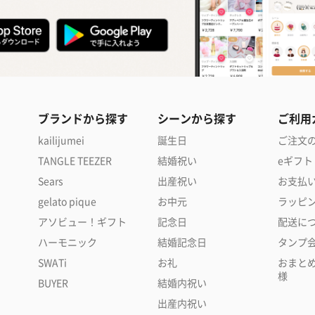
ブランドから探す
シーンから探す
ご利用
kailijumei
誕生日
ご注文
TANGLE TEEZER
結婚祝い
eギフト
Sears
出産祝い
お支払
gelato pique
お中元
ラッピ
アソビュー！ギフト
記念日
配送に
ハーモニック
結婚記念日
タンプ
SWATi
お礼
おまと
様
BUYER
結婚内祝い
出産内祝い