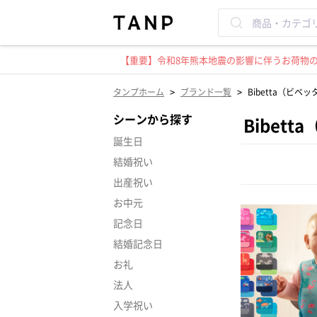
【重要】令和8年熊本地震の影響に伴うお荷物のお
>
>
タンプホーム
ブランド一覧
Bibetta（ビベッ
シーンから探す
Bibet
誕生日
結婚祝い
出産祝い
お中元
記念日
結婚記念日
お礼
法人
入学祝い