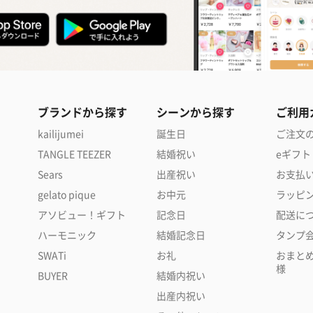
ブランドから探す
シーンから探す
ご利用
kailijumei
誕生日
ご注文
TANGLE TEEZER
結婚祝い
eギフト
Sears
出産祝い
お支払
gelato pique
お中元
ラッピ
アソビュー！ギフト
記念日
配送に
ハーモニック
結婚記念日
タンプ
SWATi
お礼
おまと
様
BUYER
結婚内祝い
出産内祝い