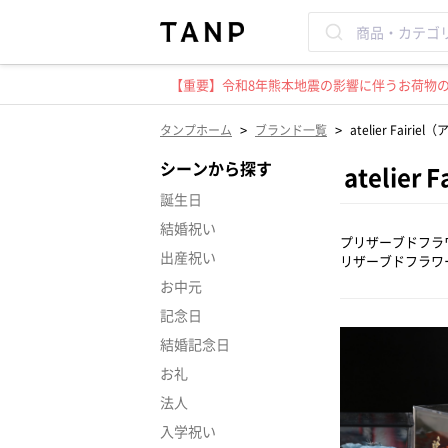
【重要】令和8年熊本地震の影響に伴うお荷物のお
>
>
タンプホーム
ブランド一覧
atelier Fair
シーンから探す
atelie
誕生日
結婚祝い
プリザーブドフラ
出産祝い
リザーブドフラワ
お中元
記念日
結婚記念日
お礼
法人
入学祝い