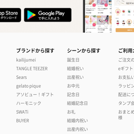
ブランドから探す
シーンから探す
ご利用
kailijumei
誕生日
ご注文
TANGLE TEEZER
結婚祝い
eギフト
Sears
出産祝い
お支払
gelato pique
お中元
ラッピ
アソビュー！ギフト
記念日
配送に
ハーモニック
結婚記念日
タンプ
SWATi
お礼
おまと
様
BUYER
結婚内祝い
出産内祝い