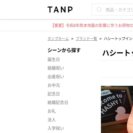
【重要】令和8年熊本地震の影響に伴うお荷物のお
>
>
タンプホーム
ブランド一覧
ハシートップイン
シーンから探す
ハシート
誕生日
結婚祝い
出産祝い
お中元
記念日
結婚記念日
お礼
法人
入学祝い