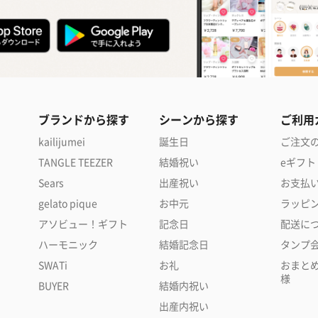
ブランドから探す
シーンから探す
ご利用
kailijumei
誕生日
ご注文
TANGLE TEEZER
結婚祝い
eギフト
Sears
出産祝い
お支払
gelato pique
お中元
ラッピ
アソビュー！ギフト
記念日
配送に
ハーモニック
結婚記念日
タンプ
SWATi
お礼
おまと
様
BUYER
結婚内祝い
出産内祝い