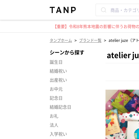
【重要】令和8年熊本地震の影響に伴うお荷物のお
>
>
タンプホーム
ブランド一覧
atelier juz
シーンから探す
atelie
誕生日
結婚祝い
出産祝い
お中元
記念日
結婚記念日
お礼
法人
入学祝い