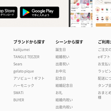
ブランドから探す
シーンから探す
ご利用
kailijumei
誕生日
ご注文
TANGLE TEEZER
結婚祝い
eギフト
Sears
出産祝い
お支払
gelato pique
お中元
ラッピ
アソビュー！ギフト
記念日
配送に
ハーモニック
結婚記念日
タンプ
SWATi
お礼
おまと
様
BUYER
結婚内祝い
出産内祝い