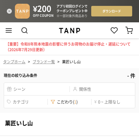
【重要】令和8年熊本地震の影響に伴うお荷物のお届け停止・遅延について
（2026年7月29日更新）
タンプホーム
>
ブランド一覧
>
菓匠いし山
-
件
現在の絞り込み条件
シーン
関係性
カテゴリ
こだわり
(
1
)
¥
0 ~ 上限なし
菓匠いし山