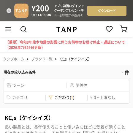
【重要】令和8年熊本地震の影響に伴うお荷物のお届け停止・遅延について
（2026年7月29日更新）
タンプホーム
>
ブランド一覧
>
KC,s（ケイシイズ）
-
件
現在の絞り込み条件
シーン
関係性
カテゴリ
こだわり
(
1
)
¥
0 ~ 上限なし
KC,s（ケイシイズ）
良い製品とは、長年使えることと使い込むほどに愛着が湧くこと