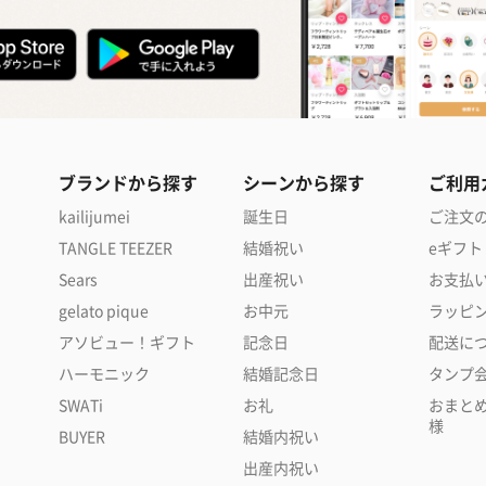
ブランドから探す
シーンから探す
ご利用
kailijumei
誕生日
ご注文
TANGLE TEEZER
結婚祝い
eギフト
Sears
出産祝い
お支払
gelato pique
お中元
ラッピ
アソビュー！ギフト
記念日
配送に
ハーモニック
結婚記念日
タンプ
SWATi
お礼
おまと
様
BUYER
結婚内祝い
出産内祝い