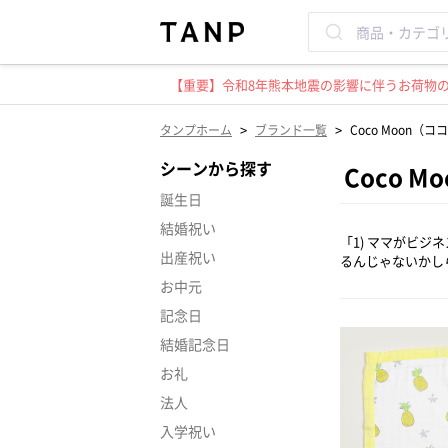
【重要】令和8年熊本地震の影響に伴うお荷物のお
>
>
タンプホーム
ブランド一覧
Coco Moon（
シーンから探す
Coco 
誕生日
結婚祝い
「1) ママがビ
出産祝い
るんじゃないかし
お中元
記念日
結婚記念日
お礼
法人
入学祝い