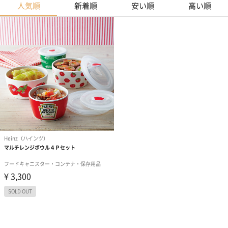
人気順
新着順
安い順
高い順