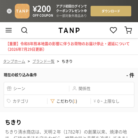
【重要】令和8年熊本地震の影響に伴うお荷物のお届け停止・遅延について
（2026年7月29日更新）
タンプホーム
>
ブランド一覧
>
ちきり
-
件
現在の絞り込み条件
シーン
関係性
カテゴリ
こだわり
(
1
)
¥
0 ~ 上限なし
ちきり
ちきり清水商店は、天明２年（1782年）の創業以来、焼津の地