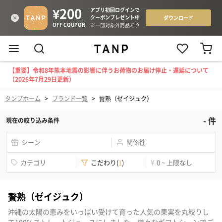
【重要】令和8年熊本地震の影響に伴うお荷物のお届け停止・遅延について
（2026年7月29日更新）
タンプホーム
>
ブランド一覧
>
贅熟（ゼイジュク）
-
件
現在の絞り込み条件
シーン
関係性
カテゴリ
こだわり
(
1
)
¥
0 ~ 上限なし
贅熟（ゼイジュク）
沖縄の太陽の恵みをいっぱい受けて育った人気の果実を丸絞りし