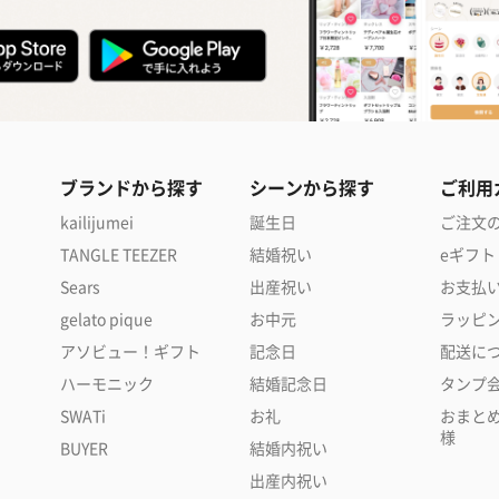
ブランドから探す
シーンから探す
ご利用
kailijumei
誕生日
ご注文
TANGLE TEEZER
結婚祝い
eギフト
Sears
出産祝い
お支払
gelato pique
お中元
ラッピ
アソビュー！ギフト
記念日
配送に
ハーモニック
結婚記念日
タンプ
SWATi
お礼
おまと
様
BUYER
結婚内祝い
出産内祝い