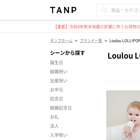
【重要】令和8年熊本地震の影響に伴うお荷物のお
>
>
タンプホーム
ブランド一覧
Loulou LOLL
シーンから探す
Loulo
誕生日
結婚祝い
出産祝い
お中元
記念日
結婚記念日
お礼
法人
入学祝い