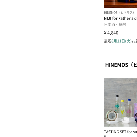
HINEMOS
TASTING SET for
料