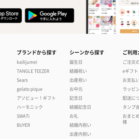
ブランドから探す
シーンから探す
ご利用
kailijumei
誕生日
ご注文
TANGLE TEEZER
結婚祝い
eギフト
Sears
出産祝い
お支払
gelato pique
お中元
ラッピ
アソビュー！ギフト
記念日
配送に
ハーモニック
結婚記念日
タンプ
SWATi
お礼
おまと
様
BUYER
結婚内祝い
出産内祝い