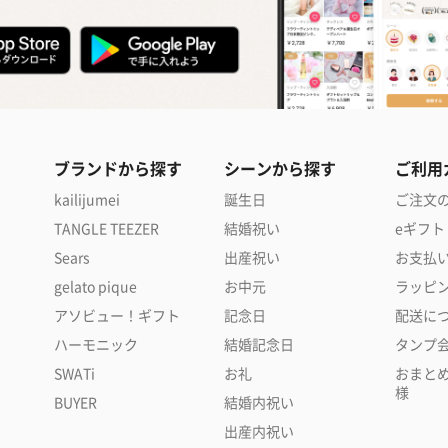
ブランドから探す
シーンから探す
ご利用
kailijumei
誕生日
ご注文
TANGLE TEEZER
結婚祝い
eギフト
Sears
出産祝い
お支払
gelato pique
お中元
ラッピ
アソビュー！ギフト
記念日
配送に
ハーモニック
結婚記念日
タンプ
SWATi
お礼
おまと
様
BUYER
結婚内祝い
出産内祝い