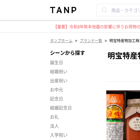
【重要】令和8年熊本地震の影響に伴うお荷物のお
>
>
タンプホーム
ブランド一覧
明宝特産物加工株
シーンから探す
明宝特産
誕生日
結婚祝い
出産祝い
お中元
記念日
結婚記念日
お礼
法人
入学祝い