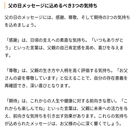
メッセージケーキで父の日のお祝いを華やかに
父の日メッセージに込めるべき3つの気持ち
【2025年】父の日の人気プレゼントランキング
父の日のメッセージには、感謝、尊敬、そして期待の3つの気持ち
を込めましょう。
名入れ可能な高級日本酒ギフト
仕事でも使える優れもの
「感謝」は、日頃の支えへの素直な気持ち。「いつもありがと
普段の生活とかけ離れた極上ティータイム
う」といった言葉は、父親の自己肯定感を高め、喜びを与えま
す。
高級感あふれるビジネスシャツ
イニシャル入りの上品なハンカチ♪
「尊敬」は、父親の生き方や人柄を高く評価する気持ち。「お父
手入れ不要のプリザーブドフラワーで癒しの空間を
さんの姿を尊敬しています」と伝えることで、自分の存在意義を
再確認でき、深い喜びとなります。
毎日の曜日がデザインされたおしゃれなハンカチ
懐かしさを感じる昔ながらのお菓子
「期待」は、これからの人生や健康に対する前向きな思い。「こ
父の日には思いを込めたメッセージを贈ろう！
れからも楽しんでね」といった言葉は、父親に未来への活力を与
え、前向きな気持ちを引き出す効果があります。これらの気持ち
よくある質問
が込められたメッセージは、お父様の心に深く響くでしょう。
父の日のメッセージの例文は？