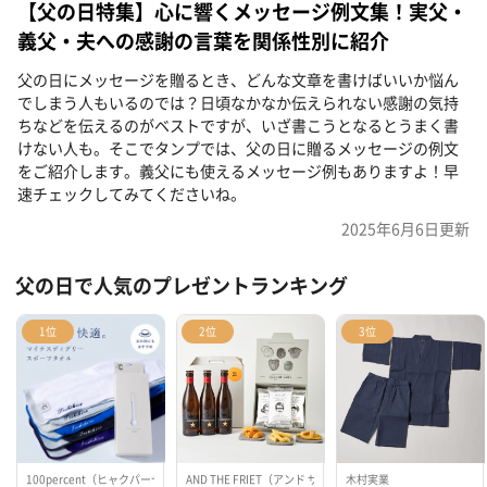
【父の日特集】心に響くメッセージ例文集！実父・
義父・夫への感謝の言葉を関係性別に紹介
父の日にメッセージを贈るとき、どんな文章を書けばいいか悩ん
でしまう人もいるのでは？日頃なかなか伝えられない感謝の気持
ちなどを伝えるのがベストですが、いざ書こうとなるとうまく書
けない人も。そこでタンプでは、父の日に贈るメッセージの例文
をご紹介します。義父にも使えるメッセージ例もありますよ！早
速チェックしてみてくださいね。
2025年6月6日
更新
父の日で人気のプレゼントランキング
1位
2位
3位
100percent（ヒャクパーセント）
AND THE FRIET（アンド ザ フリット）, TANP（タンプ）, 
木村実業