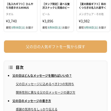
【名入れギフト】ひんや
【タンプ限定】選べる贅
【夏の鉄板ギフト】和の
り冷感タオルMINUS
沢スナックと究極のビー
くつろぎの名入れ甚平＜
DEGREE SportsCOOL 繰
ル(330ml×3本)のセット
しじら織＞
タオル
ビール
メンズウェア・その他
り返し使える熱中症対策
グッズ
¥3,740
¥3,896
¥3,982
最短
8月08日(土)
お届け
最短
8月08日(土)
お届け
最短
8月08日(土)
お届け
父の日の人気ギフトを一覧から探す
目次
父の日はどんなメッセージを贈ればいいの？
父の日メッセージに込めるべき3つの気持ち
関係性別に異なる父の日メッセージの選び方
父の日のメッセージの書き方
感謝の気持ちをしっかり伝える