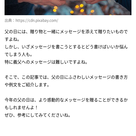
父の日に贈る！【義父】へのメッセージ例文集
結婚後初めての父の日は気を遣った文章を
出典：https://cdn.pixabay.com/
義父へ贈る父の日メッセージ例文集
父の日には、贈り物と一緒にメッセージを添えて贈りたいもので
義父へ贈る一言メッセージ例文集
すよね。
しかし、いざメッセージを書こうとするとどう書けばいいか悩ん
親しい関係の義父へのカジュアルメッセージ
でしまう人も。
父の日に贈る！【英語】のメッセージ例文集
特に義父へのメッセージは難しいですよね。
英語で伝える父の日メッセージ例文
そこで、この記事では、父の日にふさわしいメッセージの書き方
日本語と英語を組み合わせたメッセージ例
や例文をご紹介します。
クスッと笑える！父の日の面白いメッセージ例文集
面白メッセージ例文集
今年の父の日は、より感動的なメッセージを贈ることができるか
もしれませんよ！
クスッと笑える！父の日の面白いメッセージ例文集
ぜひ、参考にしてみてくださいね。
父の日に手作りメッセージカードを贈ろう！
子供と一緒に作る！旦那さんへのメッセージカード