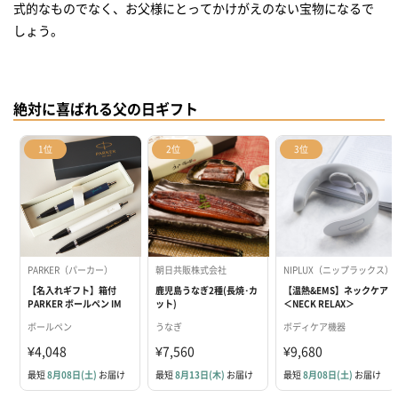
式的なものでなく、お父様にとってかけがえのない宝物になるで
しょう。
絶対に喜ばれる父の日ギフト
1位
2位
3位
PARKER（パーカー）
朝日共販株式会社
NIPLUX（ニップラックス）
【名入れギフト】箱付
鹿児島うなぎ2種(長焼･カ
【温熱&EMS】ネックケア
PARKER ボールペン IM
ット)
＜NECK RELAX＞
ボールペン
うなぎ
ボディケア機器
¥4,048
¥7,560
¥9,680
最短
8月08日(土)
お届け
最短
8月13日(木)
お届け
最短
8月08日(土)
お届け