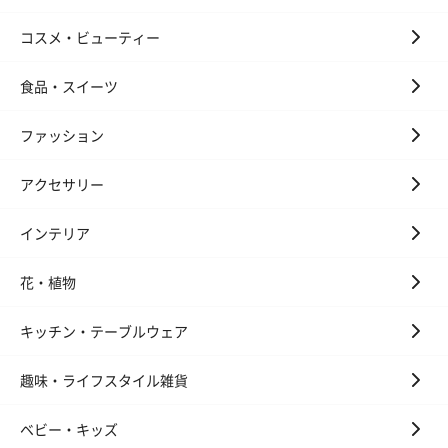
コスメ・ビューティー
食品・スイーツ
アールグレイ（HAPPY
アールグレイティー
フルーツティー
ファッション
BIRTHDAY TO YOU）
（660円）
円）
（660円）
アクセサリー
インテリア
花・植物
スイーツ
スイーツを同梱してお届けいたします。ギフトへの＋αにおすすめ
キッチン・テーブルウェア
です。
趣味・ライフスタイル雑貨
ベビー・キッズ