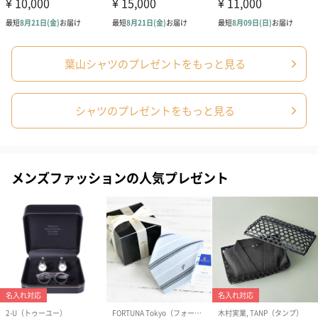
桐箱でよりいっそう特別感のある贈り物に
葉山シャツのプレゼントをもっと見る
桐箱オプション（有料:2200円税込）を選択の場合、商品を桐箱に
入れてお届けします。
シャツのプレゼントをもっと見る
桐箱ラッピングをご希望のお客様は【桐箱有り】をご選択くださ
い。
メンズファッションの人気プレゼント
※こちらのギフト券はオーダーシャツお仕立券とは異なりますの
でご注意ください。
※こちらのギフト券でお引替えいただくシャツは、葉山シャツド
レスシャツの豊富なサイズ展開の中から、お客様に一番近いサイ
ズのシャツをお届けいたします。
※シャツお届け時、通常は布ラッピングにてお届けいたしており
ます。