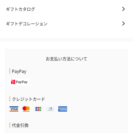
ギフトカタログ
ギフトデコレーション
ゼリーバウム カット
麦わらパンダバウム
3層デザート 
（レモン＆紅茶）（432
（バナナ味）（540円）
ェ〜国産フル
円）
り〜 3号（86
お支払い方法について
スキンケアグッズ
スキンケアグッズを同梱してお届けします。
PayPay
クレジットカード
代金引換
ハンドクリーム3本セッ
シャワージェル＆ハン
シャワージェ