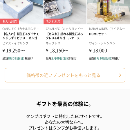
写真付きメッセージカ
写真付きメッセージカ
【誕生日】Hap
ード（680円）
ード（Thank you）ピ
Birthday ホ
ンク（680円）
刷なし）（11
価格帯の近いプレゼントをもっと見る
包装紙
ラッピングを施してお届けいたします。
ギフトを最高の体験に。
タンプはギフトに特化したECサイトです。
あなたの大切な方へ。
プレゼントはタンプがお手伝いします。