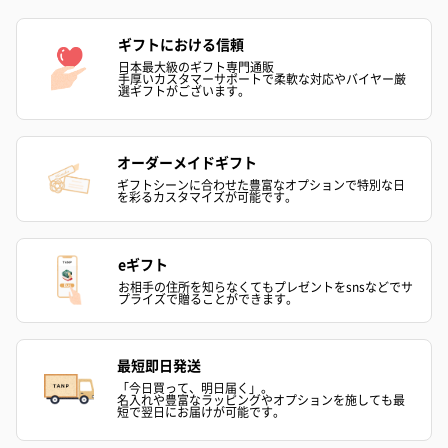
ゴールド（390円）
ピンク（390円）
グリーン（39
ギフトにおける信頼
日本最大級のギフト専門通販
手厚いカスタマーサポートで柔軟な対応やバイヤー厳
選ギフトがございます。
のしカード
オーダーメイドギフト
商品の形質上、のしを直接添付できない商品にのし風のカードを
ギフトシーンに合わせた豊富なオプションで特別な日
同梱します。
を彩るカスタマイズが可能です。
※のし下はご記入いただけません。
※カードのデザインは一部変更する場合があります。
eギフト
お相手の住所を知らなくてもプレゼントをsnsなどでサ
プライズで贈ることができます。
最短即日発送
「今日買って、明日届く」。
名入れや豊富なラッピングやオプションを施しても最
短で翌日にお届けが可能です。
結婚祝い（御結婚御
出産祝い（御出産御
内祝い_蝶結び
祝）（110円）
祝）（110円）
（110円）