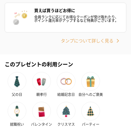
買えば買うほどお得に
会員ランクに応じてお得なクーポンが受け取れたり、
ポイント還元率がアップするなど特典がございます。
生花
生花のブーケを同梱します。
※9-15時にご注文いただく場合、最短のお届け可能日が通常より
タンプについて詳しく見る
も1日遅くなります。
このプレゼントの利用シーン
父の日
親孝行
結婚記念日
自分へのご褒美
シーズンブーケ（ひま
ブーケ（ホワイトグリ
ブーケ（ピン
わり）（1,880円）
ーン）（1,650円）
（1,650円）
就職祝い
バレンタイン
クリスマス
パーティー
ドライフラワー・プリザーブドフラワー