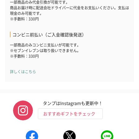
ト【ありがとう】
一部商品のみ代金引換が可能です。
ドクリーム（ピンクグ
ドクリーム（
商品お届け時に配送会社ドライバーに代金をお支払いください。支払は
（1,100円）
レープフルーツ）
ッシュローズ）（
現金のみ可能です。
（2,145円）
円）
※手数料：330円
コンビニ前払い（ご入金確認後発送）
リラックスグッズ
一部商品のみコンビニ支払いが可能です。
リラックスグッズを同梱してお届けします。
※セブンイレブンは取り扱いできません。
※手数料：330円
詳しくはこちら
タンプはInstagramも更新中！
かき氷入浴剤4点セット
かき氷入浴剤4点セット
バスフラワー
おすすめギフトをチェック
（ブルー）（748円）
（イエロー）（748円）
【Thank you】
円）