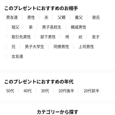
誕生日・記念日・出産祝いなどのシーンにおすすめです。
このプレゼントにおすすめのお相手
男友達
男性
夫
父親
義父
彼氏
祖父
弟
男子高校生
親戚男性
取引先男性
部下男性
甥
姪
息子
兄
男子大学生
同僚男性
上司男性
フラワーテディベア
テディベア（バニラ）
テディベア（
女友達
（2,390円）
（1,760円）
ル）（1,760円
このプレゼントにおすすめの年代
紅茶・コーヒー・スイーツ
50代
40代
30代
20代後半
20代前半
紅茶・コーヒー・スイーツを同梱してお届けいたします。ギフト
への＋αにおすすめです。
カテゴリーから探す