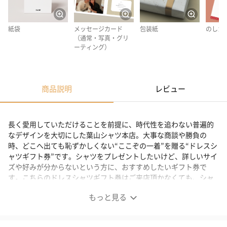
紙袋
メッセージカード
包装紙
のしカ
（通常・写真・グリ
ーティング）
商品説明
レビュー
長く愛用していただけることを前提に、時代性を追わない普遍的
なデザインを大切にした葉山シャツ本店。大事な商談や勝負の
時、どこへ出ても恥ずかしくない“ここぞの一着”を贈る“ドレスシ
ャツギフト券”です。シャツをプレゼントしたいけど、詳しいサイ
ズや好みが分からないという方に、おすすめしたいギフト券で
す。こちらのドレスシャツギフト券はご来店頂かなくても、シャ
ツをお届けできるギフト券です。
もっと見る
日本人のためのシャツブランド