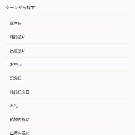
シーンから探す
誕生日
結婚祝い
出産祝い
フラッグカプセル：イ
フラッグカプセル：イ
ショートイン
お中元
ンセンススティック
ンセンススティック
（GRAPE AND
（END）（880円）
（St.OSMANTHUS）
（880円）
（880円）
記念日
結婚記念日
お酒
お礼
お酒を同梱してお届けいたします。
※20歳未満の方への酒類の販売はいたしません。
結婚内祝い
出産内祝い