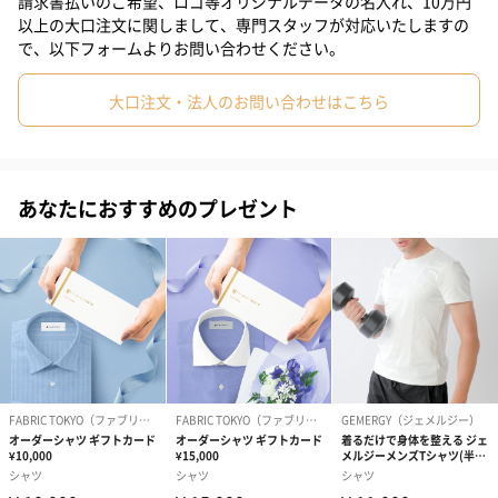
請求書払いのご希望、ロゴ等オリジナルデータの名入れ、10万円
以上の大口注文に関しまして、専門スタッフが対応いたしますの
顧客500名のサイズデータを基に検証したのち考案された、葉山シ
#40代
#30代
#20代後半
#20代前半
で、以下フォームよりお問い合わせください。
ャツ独自のサイズ展開。
さまざまな悩みを解決する豊富なサイズ展開です。
大口注文・法人のお問い合わせはこちら
フィットするデザイン
あなたにおすすめのプレゼント
全てが調和したバランスで、ドレスシャツの基本“美しく見せ
る”ことを高いレベルで実現したデザインです。
職人仕立てのドレスシャツ
熟練のオーダーシャツ職人が一枚一枚シャツを仕立てることで、
その端正な顔立ちは、葉山シャツが目指す最高のクオリティを実
現します。