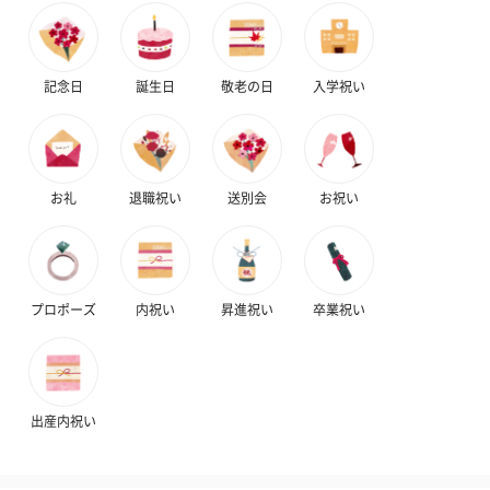
自然のお花で作ったドライフラワー・プリザーブドフラワーを同
梱します。
一部花材が写真と異なる場合がございます。予めご了承くださ
記念日
誕生日
敬老の日
入学祝い
い。パッケージに入れてお届けします。
お礼
退職祝い
送別会
お祝い
プロポーズ
内祝い
昇進祝い
卒業祝い
プリザーブドフラワー
プリザーブドフラワー
アミュレット 
ブーケ（ピンク）
ブーケ（ブルー）
ク）（1,500円
（2,580円）
（2,580円）
出産内祝い
ぬいぐるみ
愛らしいぬいぐるみを同梱してお届けします。