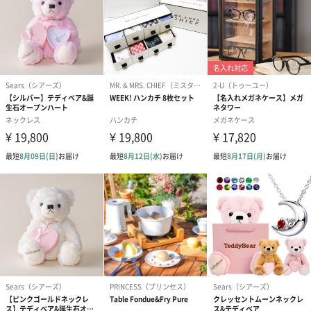
お届けボックスオプション
配送用のダンボールを装飾いたします。お相手のご住所に直接お
送りする際に人気のオプションです。お相手に直接手渡しする場
合は、紙袋との併用もおすすめです。
ダンボール装飾（ひま
ダンボール装飾（チュ
ダンボール装
わり）（720円）
ーリップ）（720円）
イトピンク×
ト）（580円）
紙袋
お渡し用の紙袋です。