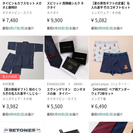
ビジネスパーソンにはかかせない“ここぞの一着”
ビジネスパーソンが、身に着けるだけで毎日のモチベーションが
変わる、“ここぞの一着”。
ぜひ、大切なひとへ贈り物にいかがですか。
商品詳細情報
ギフト券ご利
こちらのドレスシャツギフト券はご来店いただかなく
用可能場所
ても、ご自宅にドレスシャツが届くギフト券です。同
封のハガキにお客様のサイズ・ご希望の商品番号をご
記入いただきポストへ投函していただくだけで、シャ
ツをお届けすることが可能となります。ご来店にてシ
ャツをお引き換えの際は、葉山シャツ本店でご利用可
能となります。
ギフト券有効
発行日より1年間（1回1着限り有効）
期限