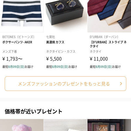
ギフト券お届
ご注文受付確定から1～3営業日で発送。
けにつきまし
て
ドレスシャツ
ドレスシャツギフト券が店舗に到着してから、また
のお届け時期
は、お引き換えにご来店いただいてから通常当日～7営
業日以内に発送。入荷待ちの場合約3週間～4週間前後
で発送となります。（年末年始、ゴールデンウィーク
や祝日などを挟む場合は、さらにお時間がかかる場合
がございます。何卒ご了承くださいませ。)
お客様へのご
※こちらのギフト券はオーダーシャツお仕立券とは異
案内
なりますのでご注意ください。※こちらのギフト券で
お引替えいただくシャツは、葉山シャツドレスシャツ
の豊富なサイズ展開の中から、お客様に一番近いサイ
ズのシャツをお届けいたします。※シャツお届け時、
メンズファッションのプレゼントをもっと見る
通常は布ラッピングにてお届けいたしております。桐
箱ラッピングをご希望のお客様は【桐箱ラッピング有
料】をオプションよりご選択ください。
価格帯が近いプレゼント
商品オプション情報