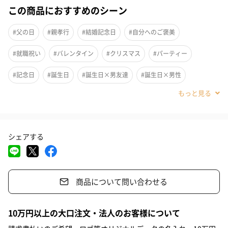
この商品におすすめのシーン
凜とした粋なジャパニーズジェントルマンをコンセプトに伝統と
#父の日
#親孝行
#結婚記念日
#自分へのご褒美
文化の葉山町、御用邸前に本店を構える葉山シャツ本店。
生地は最高峰を求め、こだわり続けるシルエットとディテールを
#就職祝い
#バレンタイン
#クリスマス
#パーティー
匠の技でお仕立てしています。
#記念日
#誕生日
#誕生日×男友達
#誕生日×男性
#誕生日×夫
#誕生日×父親
#誕生日×義父
#誕生日×彼氏
葉山シャツの4つのこだわり
#敬老の日
#入学祝い
#お礼
#退職祝い
#送別会
気品を醸し出す生地
シェアする
#お祝い
#プロポーズ
#内祝い
#昇進祝い
#卒業祝い
シャツを末永く着ていただきたいという想いから、着るほどに良
さが分かるといわれる最高品質のエジプトGIZA綿140番手を使用
#出産内祝い
#男友達
#男性
#夫
#父親
#義父
しています。
商品について問い合わせる
#彼氏
#祖父
#弟
#男子高校生
#親戚男性
#取引先男性
#部下男性
#甥
#姪
#息子
#兄
10万円以上の大口注文・法人のお客様について
さまざまな体型に対応するサイズ展開
#男子大学生
#同僚男性
#上司男性
#女友達
#50代