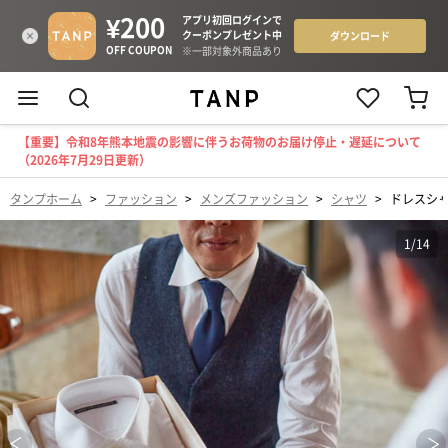
【重要】令和8年熊本地震の影響に伴うお荷物のお届け停止・遅延について
（2026年7月29日更新）
タンプホーム
>
ファッション
>
メンズファッション
>
シャツ
>
ドレスシ
1
/
14