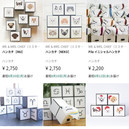
【MR.&MRS CHIEF】の文字が浮き彫りになっているおしゃれなシ
ョッパーをつけることができます。
ハンカチの箱が1つ入るサイズになっております。
商品詳細情報
オプション
熨斗：不可
紙袋：有料
ラッピング：不可
メッセージカード：不可
商品オプション情報
紙袋