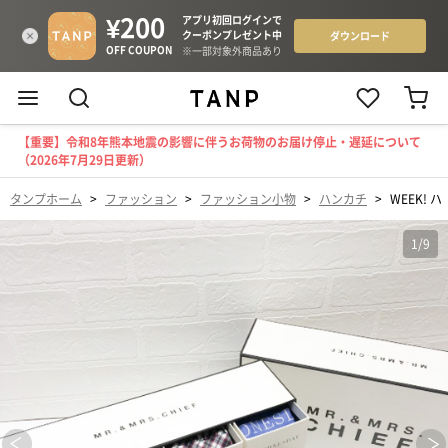
【重要】令和8年熊本地震の影響に伴うお荷物のお届け停止・遅延について
（2026年7月29日更新）
タンプホーム
>
ファッション
>
ファッション小物
>
ハンカチ
>
WEEK! 
1
/
9