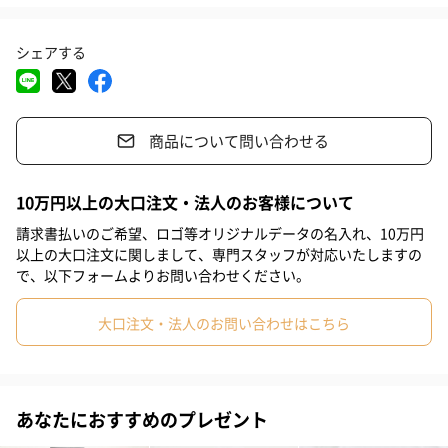
#男友達
#男性
#夫
#父親
#義父
#女性
#同僚男性
見た目はシンプルなので、箱を引き出した時のハンカチの鮮やか
な色が引きだたせてくれます！
シェアする
#取引先男性
#20代前半
#40代
#20代後半
#30代
商品について問い合わせる
ハンカチをギフトに
10万円以上の大口注文・法人のお客様について
いくらあっても困らないハンカチ。
請求書払いのご希望、ロゴ等オリジナルデータの名入れ、10万円
シーズンを選ばないハンカチ。
以上の大口注文に関しまして、専門スタッフが対応いたしますの
そして、ハンカチでオシャレを楽しめる。
で、以下フォームよりお問い合わせください。
プレゼントには喜ばれる商品です！！
大切な人へのプレゼントに気分が上がるハンカチーフを贈ってみ
大口注文・法人のお問い合わせはこちら
あなたにおすすめのプレゼント
ラッピングのご案内