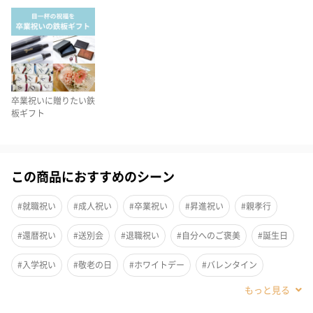
concept
「身だしなみをオシャレに」をコンセプトにしたブランドであ
り、
シンプルかつオシャレで清潔感の中にも遊び心のあるデザインが
魅力！！
卒業祝いに贈りたい鉄
板ギフト
ハンカチもオシャレに！！
この商品におすすめのシーン
MondayからSundayまで素材も柄も色も異なるデザインです。
もちろん、曜日で持ち歩くのもいいですが、その日の気分で色で
#就職祝い
#成人祝い
#卒業祝い
#昇進祝い
#親孝行
選んでみたりとか素材で選んでみたりとファッションとしてもた
くさん楽しめること間違いないなしです。
#還暦祝い
#送別会
#退職祝い
#自分へのご褒美
#誕生日
#入学祝い
#敬老の日
#ホワイトデー
#バレンタイン
ギフトBOX
#クリスマス
#お祝い
#父の日
#母の日
#彼氏