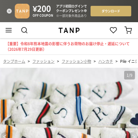
【重要】令和8年熊本地震の影響に伴うお荷物のお届け停止・遅延について
（2026年7月29日更新）
タンプホーム
>
ファッション
>
ファッション小物
>
ハンカチ
>
Pile イ
1
/
9