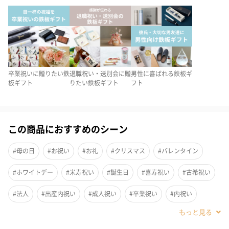
り、
シンプルかつオシャレで清潔感の中にも遊び心のあるデザインが
魅力！！
卒業祝いに贈りたい鉄
退職祝い・送別会に贈
男性に喜ばれる鉄板ギ
Pile initial handkerchief
板ギフト
りたい鉄板ギフト
フト
イニシャルが書かれたハンカチ、見た目は可愛さ抜群、素材はパ
イル生地で触り心地も良くプレゼントの仕方も楽しめる商品にな
この商品におすすめのシーン
っています！！
プレゼントの仕方の提案として、送る相手の名前のイニシャルで
#母の日
#お祝い
#お礼
#クリスマス
#バレンタイン
もいいですし、短いメッセージをつなげるのも◎
#ホワイトデー
#米寿祝い
#誕生日
#喜寿祝い
#古希祝い
色々、プレゼントする側も楽しめて、相手にも喜んでもらえる最
高のプレゼントになっています！！
#法人
#出産内祝い
#成人祝い
#卒業祝い
#内祝い
#プロポーズ
#結婚記念日
#還暦祝い
#送別会
#退職祝い