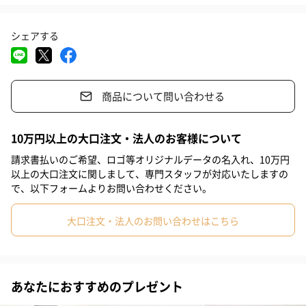
日頃の感謝をハンカチで
#自分へのご褒美
#就職祝い
#入学祝い
#サプライズ
シェアする
#記念日
#彼氏
#男友達
#男性
#夫
#父親
#息子
シーズンを選ばないハンカチはプレゼントに最適な商品です！
#女子高校生
#娘
#姪
#甥
#部下男性
#部下女性
大切な人へのプレゼントに気分が上がるハンカチーフを贈ってみ
商品について問い合わせる
#義父
#義母
#取引先男性
#取引先女性
#親戚男性
てはいかかでしょうか？
#親戚女性
#男子中学生
#女子中学生
#男子高校生
#彼女
10万円以上の大口注文・法人のお客様について
#姉
#妹
#兄
#弟
#女子大学生
#男子大学生
ラッピングのご案内
請求書払いのご希望、ロゴ等オリジナルデータの名入れ、10万円
以上の大口注文に関しまして、専門スタッフが対応いたしますの
#同僚男性
#同僚女性
#上司男性
#上司女性
#祖父
で、以下フォームよりお問い合わせください。
【MR.&MRS CHIEF】の文字が浮き彫りになっているおしゃれなシ
#祖母
#母親
#妻
#女性
#女友達
#20代後半
ョッパーをつけることができます。
大口注文・法人のお問い合わせはこちら
ハンカチの箱が1つ入るサイズになっております。
#40代
#10代
#20代前半
#30代
#50代
#60代
あなたにおすすめのプレゼント