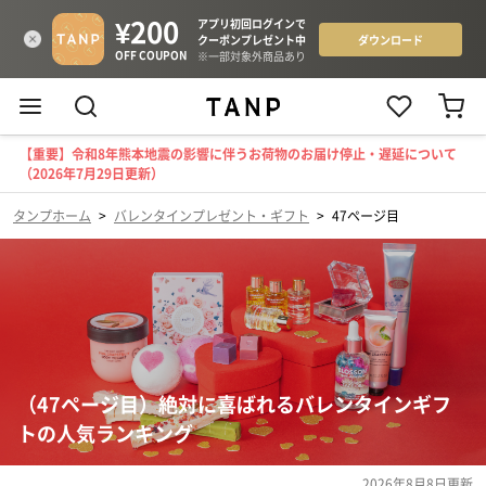
【重要】令和8年熊本地震の影響に伴うお荷物のお届け停止・遅延について
（2026年7月29日更新）
タンプホーム
>
バレンタインプレゼント・ギフト
>
47ページ目
（47ページ目）絶対に喜ばれるバレンタインギフ
トの人気ランキング
2026年8月8日
更新