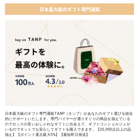
04 ファッション小物
日本最大級のギフト専門通販
03 ショコラフレナチュール
05 入浴剤・バスケア
04 ＜クランチチョコレート＞ダーク＆ミルク＆キャラメル＆ホワ
イト 60g
05 葉山のショコラ・カロ＜4個入＞
日本最大級のギフト専門通販TANP（タンプ）があなたのギフト選びを総合
的にサポートいたします。専門バイヤーが選りすぐりの商品を揃えている
のでセンスの良いおしゃれなギフトに出会えて、ギフトコンシェルジュが
いるのでネットでも安心してギフトを購入できます。【25,000点以上の品
揃え】【ポイント還元最大5%】【最短即日発送】