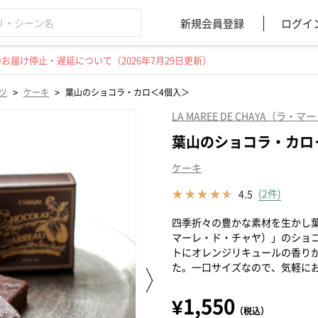
新規会員登録
ログイ
届け停止・遅延について（2026年7月29日更新）
>
>
ツ
ケーキ
葉山のショコラ・カロ＜4個入＞
LA MAREE DE CHAYA（ラ
葉山のショコラ・カロ
ケーキ
(2件)
4.5
四季折々の豊かな素材を生かし葉山で
マーレ・ド・チャヤ）」のショ
トにオレンジリキュールの香り
た。一口サイズなので、気軽に
¥1,550
（税込）