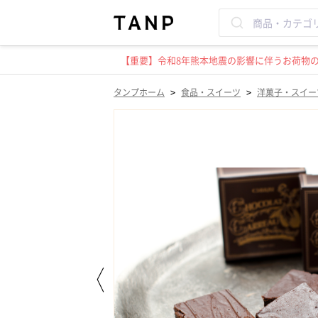
【重要】令和8年熊本地震の影響に伴うお荷物のお
>
>
タンプホーム
食品・スイーツ
洋菓子・スイー