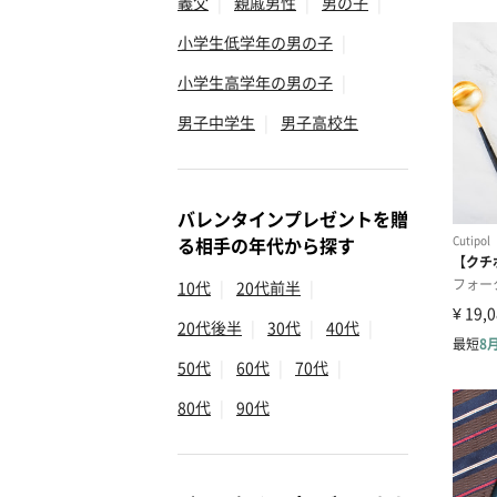
義父
|
親戚男性
|
男の子
|
小学生低学年の男の子
|
小学生高学年の男の子
|
男子中学生
|
男子高校生
バレンタインプレゼントを贈
る相手の年代から探す
10代
|
20代前半
|
20代後半
|
30代
|
40代
|
50代
|
60代
|
70代
|
80代
|
90代