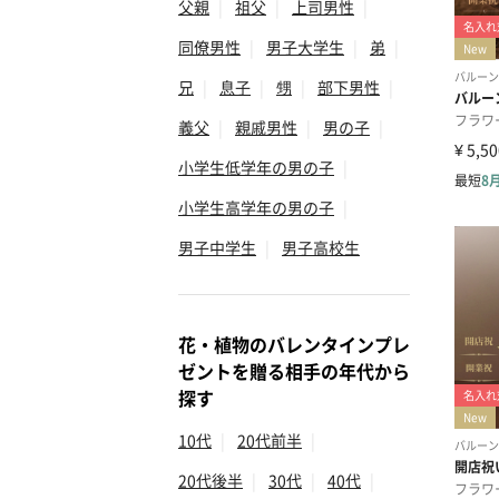
父親
|
祖父
|
上司男性
|
同僚男性
|
男子大学生
|
弟
|
兄
|
息子
|
甥
|
部下男性
|
義父
|
親戚男性
|
男の子
|
小学生低学年の男の子
|
小学生高学年の男の子
|
男子中学生
|
男子高校生
花・植物のバレンタインプレ
ゼントを贈る相手の年代から
探す
10代
|
20代前半
|
20代後半
|
30代
|
40代
|