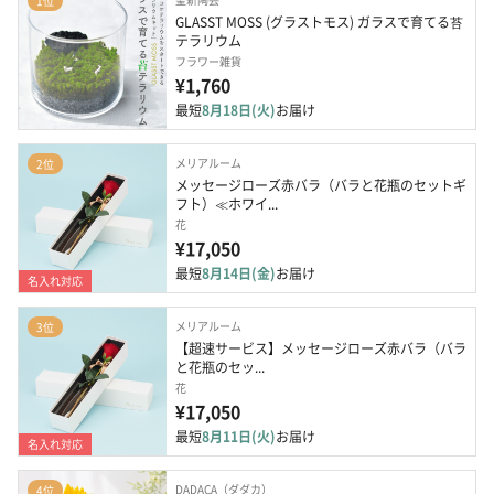
1位
GLASST MOSS (グラストモス) ガラスで育てる苔
テラリウム
フラワー雑貨
¥1,760
最短
8月18日(火)
お届け
メリアルーム
2位
メッセージローズ赤バラ（バラと花瓶のセットギ
フト）≪ホワイ...
花
¥17,050
最短
8月14日(金)
お届け
名入れ対応
メリアルーム
3位
【超速サービス】メッセージローズ赤バラ（バラ
と花瓶のセッ...
花
¥17,050
最短
8月11日(火)
お届け
名入れ対応
DADACA（ダダカ）
4位