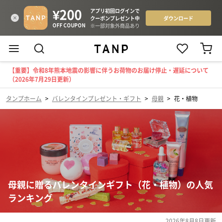
【重要】令和8年熊本地震の影響に伴うお荷物のお届け停止・遅延について
（2026年7月29日更新）
タンプホーム
>
バレンタインプレゼント・ギフト
>
母親
>
花・植物
母親に贈るバレンタインギフト（花・植物）の人気
ランキング
2026年8月8日
更新