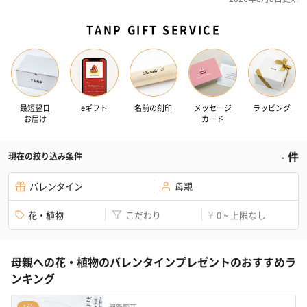
TANP GIFT SERVICE
最短翌日
eギフト
名前の刻印
メッセージ
ラッピング
お届け
カード
-
件
現在の絞り込み条件
バレンタイン
母親
花・植物
こだわり
0 ~ 上限なし
¥
母親への花・植物のバレンタインプレゼントのおすすめラ
ンキング
聖新陶芸