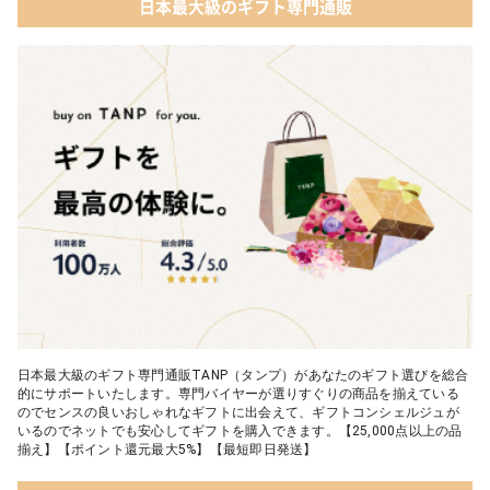
日本最大級のギフト専門通販
03 ショコラフレナチュール
05 入浴剤・バスケア
04 ＜クランチチョコレート＞ダーク＆ミルク＆キャラメル＆ホワ
イト 60g
05 葉山のショコラ・カロ＜4個入＞
日本最大級のギフト専門通販TANP（タンプ）があなたのギフト選びを総合
的にサポートいたします。専門バイヤーが選りすぐりの商品を揃えている
のでセンスの良いおしゃれなギフトに出会えて、ギフトコンシェルジュが
いるのでネットでも安心してギフトを購入できます。【25,000点以上の品
揃え】【ポイント還元最大5%】【最短即日発送】