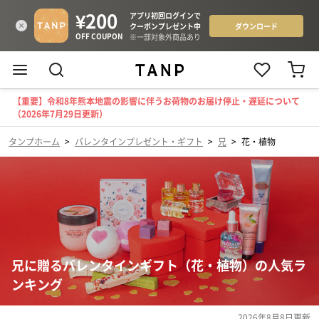
【重要】令和8年熊本地震の影響に伴うお荷物のお届け停止・遅延について
（2026年7月29日更新）
タンプホーム
>
バレンタインプレゼント・ギフト
>
兄
>
花・植物
兄に贈るバレンタインギフト（花・植物）の人気ラ
ンキング
2026年8月8日
更新