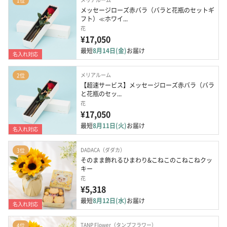
1位
メッセージローズ赤バラ（バラと花瓶のセットギ
フト）≪ホワイ...
花
¥17,050
最短
8月14日(金)
お届け
名入れ対応
メリアルーム
2位
【超速サービス】メッセージローズ赤バラ（バラ
と花瓶のセッ...
花
¥17,050
最短
8月11日(火)
お届け
名入れ対応
DADACA（ダダカ）
3位
そのまま飾れるひまわり&こねこのこねこねクッ
キー
花
¥5,318
最短
8月12日(水)
お届け
名入れ対応
TANP Flower（タンプフラワー）
4位