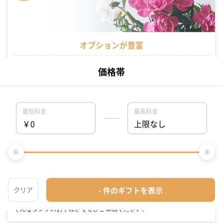
オプションが豊富
お客様のご要望に合わせ、タンプ専門スタッフが1つ1つ手作業で丁寧
にデコレーションさせていただきます。ラッピングからお花の同梱、メ
ッセージカード、のしまで対応！
最短翌日お届け
名入れや豊富なラッピング、そのまま渡せる完璧な装飾を たくさん選
択しても最短で翌日にお届けが可能です。「今日買って、明日届く」。
そんなタンプのお手軽さをぜひご体感ください。