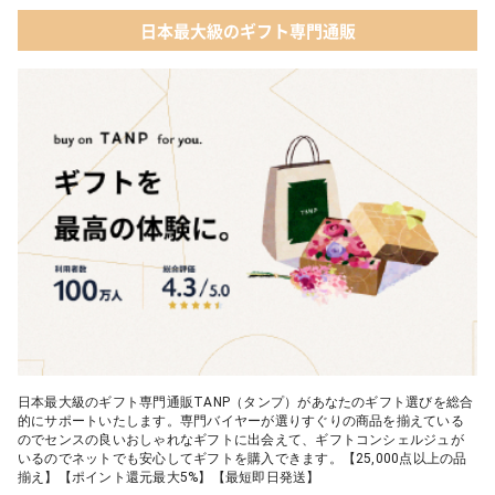
04 ファッション小物
日本最大級のギフト専門通販
03 ショコラフレナチュール
05 入浴剤・バスケア
04 ＜クランチチョコレート＞ダーク＆ミルク＆キャラメル＆ホワ
イト 60g
05 葉山のショコラ・カロ＜4個入＞
日本最大級のギフト専門通販TANP（タンプ）があなたのギフト選びを総合
的にサポートいたします。専門バイヤーが選りすぐりの商品を揃えている
のでセンスの良いおしゃれなギフトに出会えて、ギフトコンシェルジュが
いるのでネットでも安心してギフトを購入できます。【25,000点以上の品
揃え】【ポイント還元最大5%】【最短即日発送】