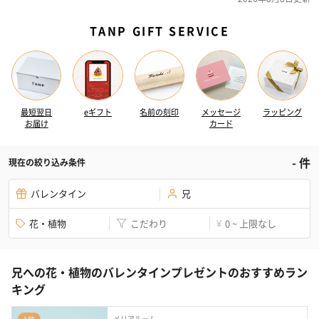
TANP GIFT SERVICE
最短翌日
eギフト
名前の刻印
メッセージ
ラッピング
お届け
カード
-
件
現在の絞り込み条件
バレンタイン
兄
花・植物
こだわり
0 ~ 上限なし
¥
兄への花・植物のバレンタインプレゼントのおすすめラン
キング
メリアルーム