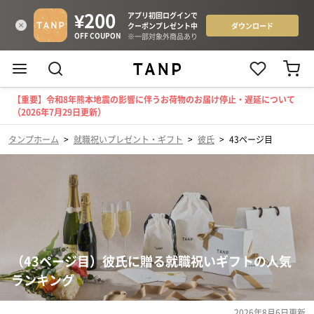
【重要】令和8年熊本地震の影響に伴うお荷物のお届け停止・遅延について
（2026年7月29日更新）
タンプホーム
>
就職祝いプレゼント・ギフト
>
彼氏
>
43ページ目
（43ページ目）彼氏に贈る就職祝いギフトの人気
ランキング
2026年8月6日
更新