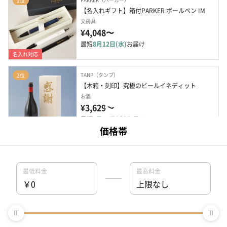
1位
【名入れギフト】箱付PARKER ボールペン IM
文房具
¥4,048〜
最短
8月12日(水)
お届け
名入れ対応
TANP（タンプ）
2位
【木箱・刻印】究極のビールイネディット
お酒
¥3,629〜
最短
8月12日(水)
お届け
名入れ対応
COEDO（コエド）
3位
【お酒好きに贈る！】2種のCOEDOビールと選べ
る熟成ジャーキ...
お酒
¥4,395〜
最短
8月12日(水)
お届け
NIPLUX（ニップラックス）
4位