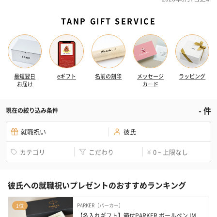
TANP GIFT SERVICE
最短翌日
eギフト
名前の刻印
メッセージ
ラッピング
お届け
カード
-
件
現在の絞り込み条件
就職祝い
彼氏
カテゴリ
こだわり
0 ~ 上限なし
¥
彼氏への就職祝いプレゼントのおすすめランキング
PARKER（パーカー）
1位
【名入れギフト】箱付PARKER ボールペン IM