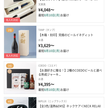
文房具
¥4,048〜
最短
8月10日(月)
お届け
名入れ対応
TANP（タンプ）
2位
【木箱・刻印】究極のビールイネディット
お酒
¥3,629〜
最短
8月10日(月)
お届け
名入れ対応
COEDO（コエド）
3位
【お酒好きに贈る！】2種のCOEDOビールと選べ
る熟成ジャーキ...
お酒
¥4,395〜
最短
8月10日(月)
お届け
NIPLUX（ニップラックス）
4位
【全3色/温熱&EMS】ネックケア＜NECK RELAX 