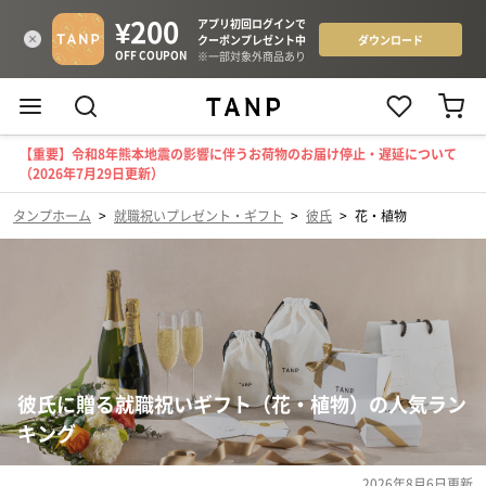
【重要】令和8年熊本地震の影響に伴うお荷物のお届け停止・遅延について
（2026年7月29日更新）
タンプホーム
>
就職祝いプレゼント・ギフト
>
彼氏
>
花・植物
彼氏に贈る就職祝いギフト（花・植物）の人気ラン
キング
2026年8月6日
更新