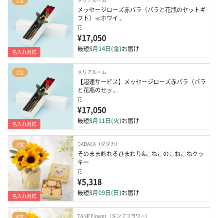
1位
メッセージローズ赤バラ（バラと花瓶のセットギ
フト）≪ホワイ...
花
¥17,050
最短
8月14日(金)
お届け
名入れ対応
メリアルーム
2位
【超速サービス】メッセージローズ赤バラ（バラ
と花瓶のセッ...
花
¥17,050
最短
8月11日(火)
お届け
名入れ対応
DADACA（ダダカ）
3位
そのまま飾れるひまわり&こねこのこねこねクッ
キー
花
¥5,318
最短
8月09日(日)
お届け
名入れ対応
TANP Flower（タンプフラワー）
4位