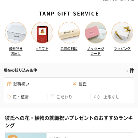
TANP GIFT SERVICE
最短翌日
eギフト
名前の刻印
メッセージ
ラッピング
お届け
カード
-
件
現在の絞り込み条件
就職祝い
彼氏
花・植物
こだわり
0 ~ 上限なし
¥
彼氏への花・植物の就職祝いプレゼントのおすすめランキ
ング
メリアルーム