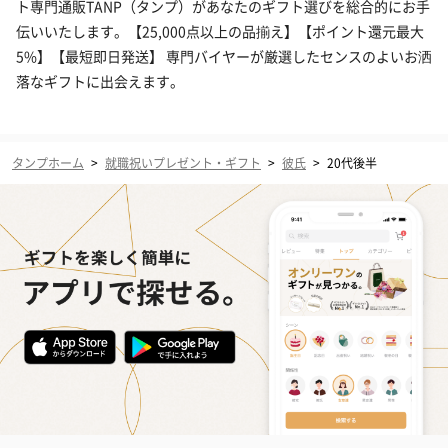
ト専門通販TANP（タンプ）があなたのギフト選びを総合的にお手
伝いいたします。【25,000点以上の品揃え】【ポイント還元最大
5%】【最短即日発送】 専門バイヤーが厳選したセンスのよいお洒
落なギフトに出会えます。
タンプホーム
>
就職祝いプレゼント・ギフト
>
彼氏
>
20代後半