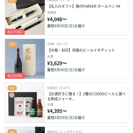
1位
【名入れギフト】箱付PARKER ボールペン IM
文房具
¥4,048〜
最短
8月09日(日)
お届け
名入れ対応
TANP（タンプ）
2位
【木箱・刻印】究極のビールイネディット
お酒
¥3,629〜
最短
8月09日(日)
お届け
名入れ対応
COEDO（コエド）
3位
【お酒好きに贈る！】2種のCOEDOビールと選べ
る熟成ジャーキ...
お酒
¥4,395〜
最短
8月09日(日)
お届け
NIPLUX（ニップラックス）
4位