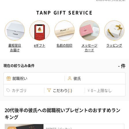
TANP GIFT SERVICE
最短翌日
eギフト
名前の刻印
メッセージ
ラッピング
お届け
カード
-
件
現在の絞り込み条件
就職祝い
彼氏
カテゴリ
こだわり
(
1
)
0 ~ 上限なし
¥
20代後半の彼氏への就職祝いプレゼントのおすすめラン
キング
PARKER（パーカー）