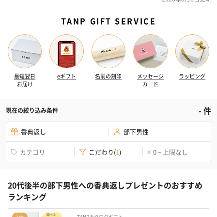
TANP GIFT SERVICE
最短翌日
eギフト
名前の刻印
メッセージ
ラッピング
お届け
カード
-
件
現在の絞り込み条件
香典返し
部下男性
カテゴリ
こだわり
(
1
)
0 ~ 上限なし
¥
20代後半の部下男性への香典返しプレゼントのおすすめ
ランキング
TANPカタログギフト