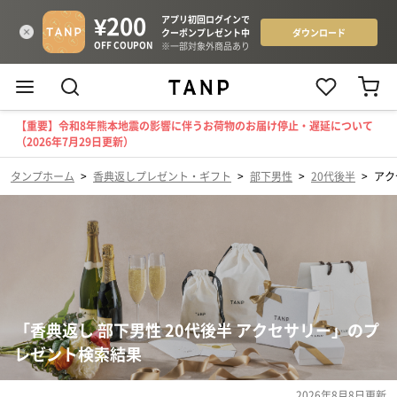
【重要】令和8年熊本地震の影響に伴うお荷物のお届け停止・遅延について
（2026年7月29日更新）
タンプホーム
>
香典返しプレゼント・ギフト
>
部下男性
>
20代後半
>
アク
「香典返し 部下男性 20代後半 アクセサリー」のプ
レゼント検索結果
2026年8月8日
更新