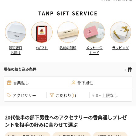
TANP GIFT SERVICE
最短翌日
eギフト
名前の刻印
メッセージ
ラッピング
お届け
カード
-
件
現在の絞り込み条件
香典返し
部下男性
アクセサリー
こだわり
(
1
)
0 ~ 上限なし
¥
20代後半の部下男性へのアクセサリーの香典返しプレゼ
ントを相手の好みに合わせて選ぶ