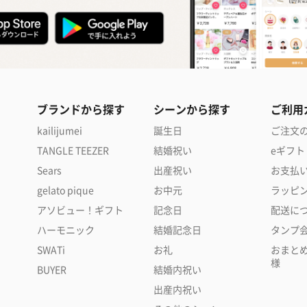
ブランドから探す
シーンから探す
ご利用
kailijumei
誕生日
ご注文
TANGLE TEEZER
結婚祝い
eギフト
Sears
出産祝い
お支払
gelato pique
お中元
ラッピ
アソビュー！ギフト
記念日
配送に
ハーモニック
結婚記念日
タンプ
SWATi
お礼
おまと
様
BUYER
結婚内祝い
出産内祝い