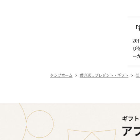
「
2
び
ー
>
>
タンプホーム
香典返しプレゼント・ギフト
部