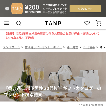
【重要】令和8年熊本地震の影響に伴うお荷物のお届け停止・遅延について
（2026年7月29日更新）
タンプホーム
>
香典返しプレゼント・ギフト
>
部下男性
>
20代後半
>
ギフ
「香典返し 部下男性 20代後半 ギフトカタログ」の
プレゼント検索結果
2026年8月6日
更新