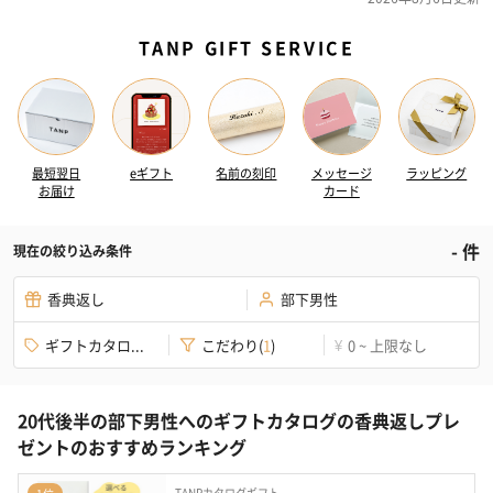
TANP GIFT SERVICE
最短翌日
eギフト
名前の刻印
メッセージ
ラッピング
お届け
カード
-
件
現在の絞り込み条件
香典返し
部下男性
ギフトカタロ...
こだわり
(
1
)
0 ~ 上限なし
¥
20代後半の部下男性へのギフトカタログの香典返しプレ
ゼントのおすすめランキング
TANPカタログギフト