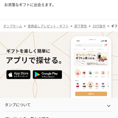
お洒落なギフトに出会えます。
タンプホーム
>
香典返しプレゼント・ギフト
>
部下男性
>
20代後半
>
ギフ
タンプについて