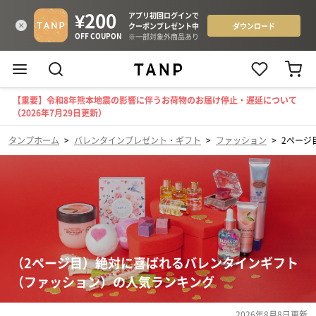
【重要】令和8年熊本地震の影響に伴うお荷物のお届け停止・遅延について
（2026年7月29日更新）
タンプホーム
>
バレンタインプレゼント・ギフト
>
ファッション
>
2ページ
（2ページ目）絶対に喜ばれるバレンタインギフト
（ファッション）の人気ランキング
2026年8月8日
更新