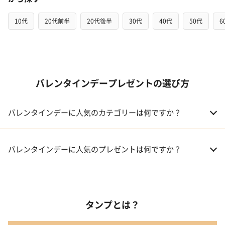
10代
20代前半
20代後半
30代
40代
50代
6
バレンタインデープレゼントの選び方
バレンタインデーに人気のカテゴリーは何ですか？
01 洋菓子・スイーツ
バレンタインデーに人気のプレゼントは何ですか？
02 メイクアップ
01 キューブラスク5個入 カラン
03 アルコール
タンプとは？
02 【名入れギフト】フラワーティントリップ［日本限定ピンクゴ
ールドパッケージ］
04 ファッション小物