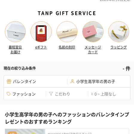
TANP GIFT SERVICE
最短翌日
eギフト
名前の刻印
メッセージ
ラッピング
お届け
カード
-
件
現在の絞り込み条件
バレンタイン
小学生高学年の男の子
ファッション
こだわり
0 ~ 上限なし
¥
小学生高学年の男の子へのファッションのバレンタインプ
レゼントのおすすめランキング
macaroni edge(マカロニエッジ)