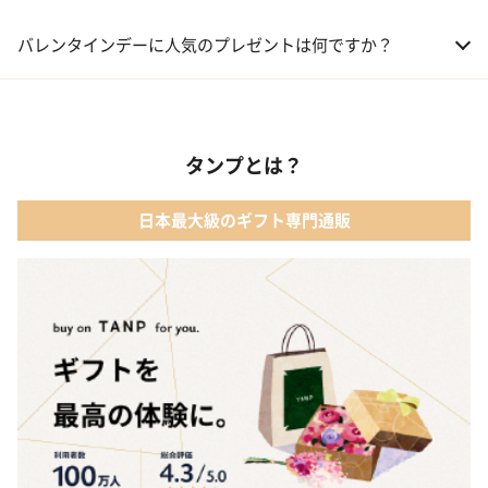
01 洋菓子・スイーツ
バレンタインデーに人気のプレゼントは何ですか？
02 メイクアップ
01 キューブラスク5個入 カラン
03 アルコール
タンプとは？
02 【名入れギフト】フラワーティントリップ［日本限定ピンクゴ
ールドパッケージ］
04 ファッション小物
日本最大級のギフト専門通販
03 ショコラフレナチュール
05 入浴剤・バスケア
04 ＜クランチチョコレート＞ダーク＆ミルク＆キャラメル＆ホワ
イト 60g
05 葉山のショコラ・カロ＜4個入＞