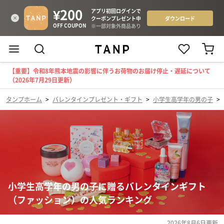
【重要】令和8年熊本地震の影響に伴うお荷物のお届け停止・遅延について
（2026年7月29日更新）
タンプホーム
>
バレンタインプレゼント・ギフト
>
小学生高学年の男の子
>
小学生高学年の男の子に贈るバレンタインギフト
（ファッション）の人気ランキング
2026年8月6日
更新