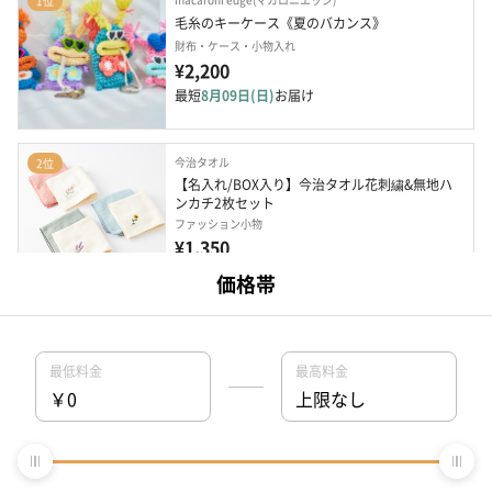
1位
毛糸のキーケース《夏のバカンス》
財布・ケース・小物入れ
¥2,200
最短
8月09日(日)
お届け
今治タオル
2位
【名入れ/BOX入り】今治タオル花刺繍&無地ハ
ンカチ2枚セット
ファッション小物
¥1,350
最短
8月09日(日)
お届け
名入れ対応
今治タオル
3位
【名入れ】今治タオル花刺繍&無地ハンカチ・蓋
つきステンレス...
ファッション小物
¥3,550
最短
8月09日(日)
お届け
名入れ対応
今治タオル
4位