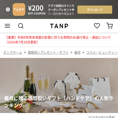
【重要】令和8年熊本地震の影響に伴うお荷物のお届け停止・遅延について
（2026年7月29日更新）
タンプホーム
>
還暦祝いプレゼント・ギフト
>
義母
>
コスメ・ビューティー
義母に贈る還暦祝いギフト（ハンドケア）の人気ラ
ンキング
2026年8月6日
更新