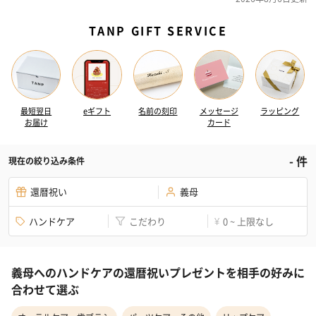
TANP GIFT SERVICE
最短翌日
eギフト
名前の刻印
メッセージ
ラッピング
お届け
カード
-
件
現在の絞り込み条件
還暦祝い
義母
ハンドケア
こだわり
0 ~ 上限なし
¥
義母へのハンドケアの還暦祝いプレゼントを相手の好みに
合わせて選ぶ