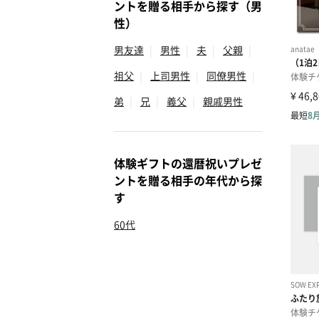
ントを贈る相手から探す（男
性）
男友達
|
男性
|
夫
|
父親
|
祖父
|
上司男性
|
同僚男性
|
弟
|
兄
|
義父
|
親戚男性
体験ギフトの還暦祝いプレゼ
ントを贈る相手の年代から探
す
60代