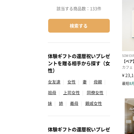
該当する商品数：
133件
検索する
体験ギフトの還暦祝いプレゼ
ントを贈る相手から探す（女
性）
女友達
|
女性
|
妻
|
母親
|
祖母
|
上司女性
|
同僚女性
|
妹
|
姉
|
義母
|
親戚女性
体験ギフトの還暦祝いプレゼ