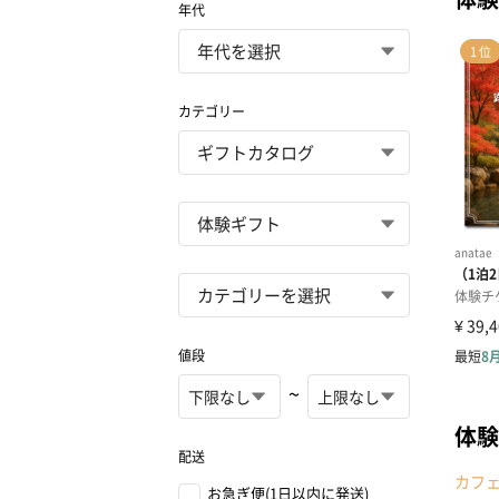
年代
カテゴリー
値段
~
体験
配送
カフ
お急ぎ便(1日以内に発送)