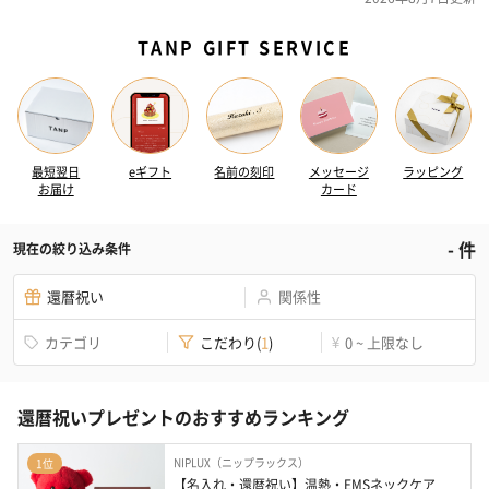
TANP GIFT SERVICE
最短翌日
eギフト
名前の刻印
メッセージ
ラッピング
お届け
カード
-
件
現在の絞り込み条件
還暦祝い
関係性
カテゴリ
こだわり
(
1
)
0 ~ 上限なし
¥
還暦祝いプレゼントのおすすめランキング
NIPLUX（ニップラックス）
1位
【名入れ・還暦祝い】温熱・EMSネックケア