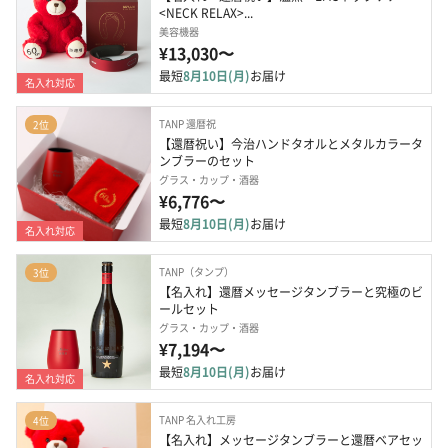
<NECK RELAX>...
美容機器
¥13,030〜
最短
8月10日(月)
お届け
名入れ対応
TANP 還暦祝
2位
【還暦祝い】今治ハンドタオルとメタルカラータ
ンブラーのセット
グラス・カップ・酒器
¥6,776〜
最短
8月10日(月)
お届け
名入れ対応
TANP（タンプ）
3位
【名入れ】還暦メッセージタンブラーと究極のビ
ールセット
グラス・カップ・酒器
¥7,194〜
最短
8月10日(月)
お届け
名入れ対応
TANP 名入れ工房
4位
【名入れ】メッセージタンブラーと還暦ベアセッ