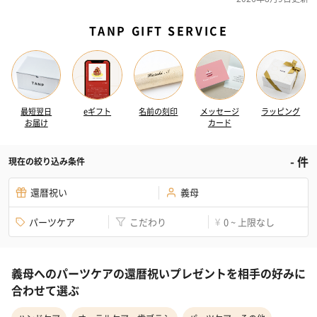
TANP GIFT SERVICE
最短翌日
eギフト
名前の刻印
メッセージ
ラッピング
お届け
カード
-
件
現在の絞り込み条件
還暦祝い
義母
パーツケア
こだわり
0 ~ 上限なし
¥
義母へのパーツケアの還暦祝いプレゼントを相手の好みに
合わせて選ぶ