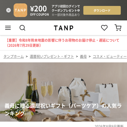
【重要】令和8年熊本地震の影響に伴うお荷物のお届け停止・遅延について
（2026年7月29日更新）
タンプホーム
>
還暦祝いプレゼント・ギフト
>
義母
>
コスメ・ビューティー
義母に贈る還暦祝いギフト（パーツケア）の人気ラ
ンキング
2026年8月9日
更新